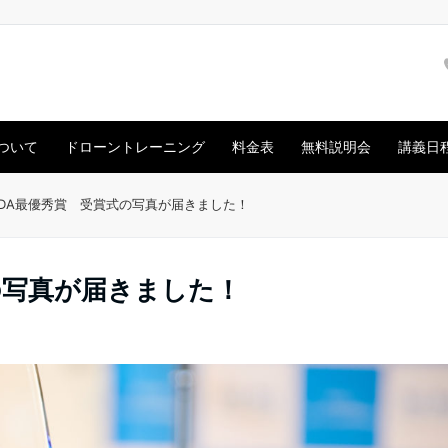
ついて
ドローントレーニング
料金表
無料説明会
講義日
UIDA最優秀賞 受賞式の写真が届きました！
式の写真が届きました！