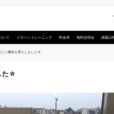
ついて
ドローントレーニング
料金表
無料説明会
講義日
新しい機体を導入しました☆
した☆