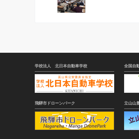
学校法人 北日本自動車学校
全国自
飛騨市ドローンパーク
立山山